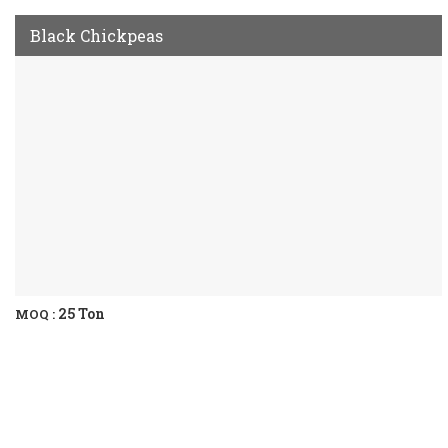
Black Chickpeas
25 Ton
MOQ :